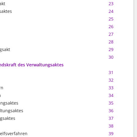
akt
23
saktes
24
25
26
27
28
gsakt
29
30
andskraft des Verwaltungsaktes
31
32
rn
33
n
34
ungsaktes
35
ltungsaktes
36
gsaktes
37
38
elfsverfahren
39