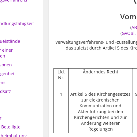
s
Vom 
andlungsfähigkeit
(
AB
(
GVOBl. 
 Beistände
Verwaltungsverfahrens- und -zustellun
das zuletzt durch Artikel 5 des K
r einer
ten
rsonen
Lfd.
Änderndes Recht
ngenheit
Nr.
ens
dsatz
1
Artikel 5 des Kirchengesetzes
zur elektronischen
Kommunikation und
Aktenführung bei den
Kirchengerichten und zur
r
Änderung weiterer
 Beteiligte
Regelungen
eheimhaltung