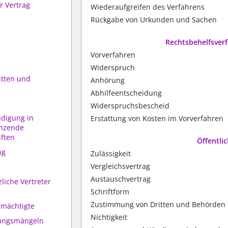
er Vertrag
Wiederaufgreifen des Verfahrens
Rückgabe von Urkunden und Sachen
Rechtsbehelfsver
Vorverfahren
Widerspruch
itten und
Anhörung
Abhilfeentscheidung
Widerspruchsbescheid
digung in
Erstattung von Kosten im Vorverfahren
änzende
ften
Öffentlic
ng
Zulässigkeit
Vergleichsvertrag
Austauschvertrag
zliche Vertreter
Schriftform
Zustimmung von Dritten und Behörden
lmächtigte
Nichtigkeit
lungsmängeln