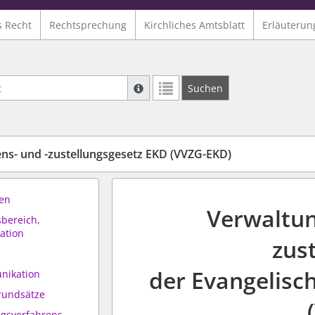
s Recht
Rechtsprechung
Kirchliches Amtsblatt
Erläuterun
Suche mit Platzhalter "*", Bsp. Pfarrer*,
Suchen
Weitere Suchoperatoren finden Sie in un
ns- und -zustellungsgesetz EKD (VVZG-EKD)
ten
Verwaltun
bereich,
ation
zus
der Evangelisc
nikation
rundsätze
ngsverfahrens