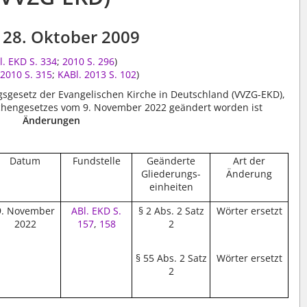
28. Oktober 2009
l. EKD S. 334
;
2010 S. 296
)
2010 S. 315
;
KABl. 2013 S. 102
)
gsgesetz der Evangelischen Kirche in Deutschland (VVZG-EKD),
irchengesetzes vom 9. November 2022 geändert worden ist
Änderungen
Datum
Fundstelle
Geänderte
Art der
Gliederungs-
Änderung
einheiten
9. November
ABl. EKD S.
§ 2 Abs. 2 Satz
Wörter ersetzt
2022
157
,
158
2
§ 55 Abs. 2 Satz
Wörter ersetzt
2