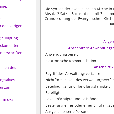
mine,
Die Synode der Evangelischen Kirche in
Absatz 2 Satz 1 Buchstabe b mit Zusti
Grundordnung der Evangelischen Kirche
e
In
n den vorigen
glaubigung
Allge
 Dokumenten
Abschnitt 1: Anwendungsb
nterschriften
Anwendungsbereich
Elektronische Kommunikation
Abschnitt 
ommen des
Begriff des Verwaltungsverfahrens
Nichtförmlichkeit des Verwaltungsverfa
ungsaktes
Beteiligungs- und Handlungsfähigkeit
en zum
Beteiligte
Bevollmächtigte und Beistände
Form des
Bestellung eines oder einer Empfangsb
Ausgeschlossene Personen