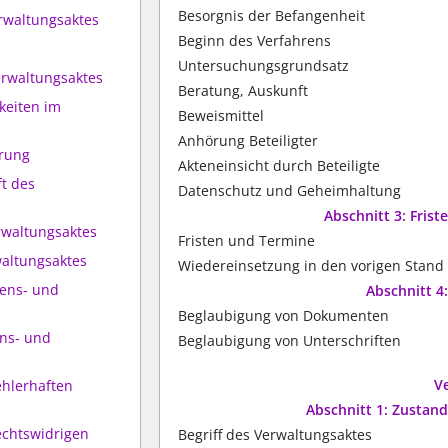
Besorgnis der Befangenheit
rwaltungsaktes
Beginn des Verfahrens
Untersuchungsgrundsatz
erwaltungsaktes
Beratung, Auskunft
keiten im
Beweismittel
Anhörung Beteiligter
hrung
Akteneinsicht durch Beteiligte
ft des
Datenschutz und Geheimhaltung
Abschnitt 3: Fris
rwaltungsaktes
Fristen und Termine
waltungsaktes
Wiedereinsetzung in den vorigen Stand
rens- und
Abschnitt 4
Beglaubigung von Dokumenten
ens- und
Beglaubigung von Unterschriften
V
ehlerhaften
Abschnitt 1: Zusta
echtswidrigen
Begriff des Verwaltungsaktes