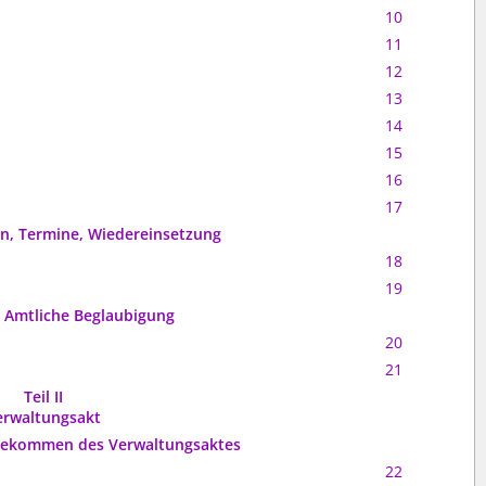
10
11
12
13
14
15
16
17
ten, Termine, Wiedereinsetzung
18
19
: Amtliche Beglaubigung
20
21
Teil II
erwaltungsakt
ndekommen des Verwaltungsaktes
22