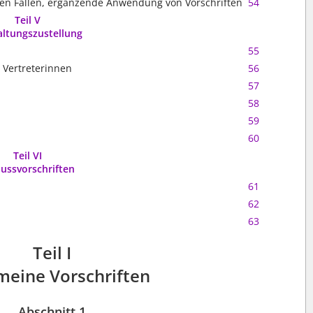
n Fällen, ergänzende Anwendung von Vorschriften
54
Teil V
ltungszustellung
55
r Vertreterinnen
56
57
58
59
60
Teil VI
lussvorschriften
61
62
63
Teil I
meine Vorschriften
Abschnitt 1