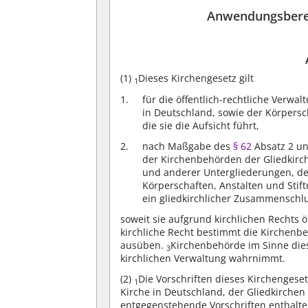
Anwendungsberei
(1)
Dieses Kirchengesetz gilt
1
für die öffentlich-rechtliche Verwa
in Deutschland, sowie der Körpersc
die sie die Aufsicht führt,
nach Maßgabe des
§ 62
Absatz 2 u
der Kirchenbehörden der Gliedkirch
und anderer Untergliederungen, de
Körperschaften, Anstalten und Stift
ein gliedkirchlicher Zusammenschlus
soweit sie aufgrund kirchlichen Rechts ö
kirchliche Recht bestimmt die Kirchenbeh
ausüben.
Kirchenbehörde im Sinne dies
3
kirchlichen Verwaltung wahrnimmt.
(2)
Die Vorschriften dieses Kirchengeset
1
Kirche in Deutschland, der Gliedkirche
entgegenstehende Vorschriften enthalt