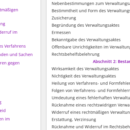
Nebenbestimmungen zum Verwaltungs
htmäßigen
Bestimmtheit und Form des Verwaltung
Zusicherung
ung
Begründung des Verwaltungsaktes
erruf im
Ermessen
Bekanntgabe des Verwaltungsaktes
es Verfahrens
Offenbare Unrichtigkeiten im Verwaltun
Rechtsbehelfsbelehrung
nden und Sachen
Abschnitt 2: Best
ahren gegen
Wirksamkeit des Verwaltungsaktes
Nichtigkeit des Verwaltungsaktes
Heilung von Verfahrens- und Formfehle
Folgen von Verfahrens- und Formfehler
Umdeutung eines fehlerhaften Verwalt
g
Rücknahme eines rechtswidrigen Verwa
eid
Widerruf eines rechtmäßigen Verwaltun
en im
Erstattung, Verzinsung
Rücknahme und Widerruf im Rechtsbeh