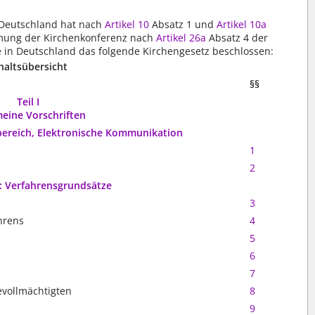
 Deutschland hat nach
Artikel 10
Absatz 1 und
Artikel 10a
mmung der Kirchenkonferenz nach
Artikel 26a
Absatz 4 der
 in Deutschland das folgende Kirchengesetz beschlossen:
haltsübersicht
§§
Teil I
meine Vorschriften
ereich, Elektronische Kommunikation
1
2
2: Verfahrensgrundsätze
3
hrens
4
5
6
7
evollmächtigten
8
9