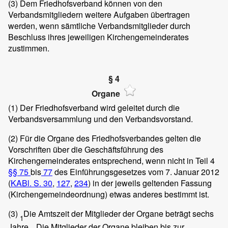
(3)
Dem Friedhofsverband können von den
Verbandsmitgliedern weitere Aufgaben übertragen
werden, wenn sämtliche Verbandsmitglieder durch
Beschluss ihres jeweiligen Kirchengemeinderates
zustimmen.
§ 4
Organe
(1)
Der Friedhofsverband wird geleitet durch die
Verbandsversammlung und den Verbandsvorstand.
(2)
Für die Organe des Friedhofsverbandes gelten die
Vorschriften über die Geschäftsführung des
Kirchengemeinderates entsprechend, wenn nicht in Teil 4
§§ 75
bis
77
des Einführungsgesetzes vom 7. Januar 2012
(
KABl. S. 30
,
127
,
234
) in der jeweils geltenden Fassung
(Kirchengemeindeordnung) etwas anderes bestimmt ist.
(3)
Die Amtszeit der Mitglieder der Organe beträgt sechs
1
Jahre.
Die Mitglieder der Organe bleiben bis zur