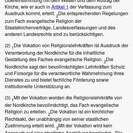
Übereinstimmung mit dem Wesen und dem Auftrag der
Kirche, wie er auch in
Artikel 1
der Verfassung zum
Ausdruck kommt, erteilt.
Die entsprechenden Regelungen
2
zum Fach evangelische Religion der
Staatskirchenverträge, Landesverfassungen und des
anderen Landesrechts sind zu berücksichtigen.
(2)
Die Vokation von Religionslehrkräften ist Ausdruck der
1
Verantwortung der Nordkirche für die inhaltliche
Gestaltung des Faches evangelische Religion.
Die
2
Nordkirche sagt den bevollmächtigten Lehrkräften Schutz
und Fürsorge für die verantwortliche Wahrnehmung ihres
Dienstes zu und bietet fachliche Förderung sowie
institutionelle Unterstützung an.
(3)
Mit der Vokation werden die Religionslehrkräfte von
1
der Nordkirche bevollmächtigt, das Fach evangelische
Religion zu erteilen.
Die Vokation ist ein kirchlicher
2
Rechtsakt, der unabhängig von seiner staatlichen
Zustimmung erteilt wird.
Mit der Vokation wird kein
3
Anspruch auf eine staatliche Anstellung begründet.
Die