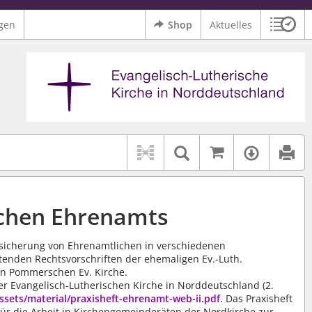
gen
Shop
Aktuelles
Sitzu
Logo Ev.-Luth. Kirche in Norddeutschland
 findet auch: "Pfarrerinitiative" oder "Pfarrerausschuss".
serer Hilfe.
Auf kirchenr
Textsuche im D
Verfüg
ichen Ehrenamts
ersicherung von Ehrenamtlichen in verschiedenen
ltenden Rechtsvorschriften der ehemaligen Ev.-Luth.
en Pommerschen Ev. Kirche.
r Evangelisch-Lutherischen Kirche in Norddeutschland (2.
ssets/material/praxisheft-ehrenamt-web-ii.pdf
. Das Praxisheft
für die Arbeit in Kirchengemeinderäten der Nordkirche zur