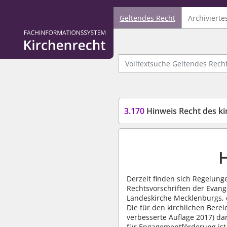
Geltendes Recht
Archivierte
Logo Fachinformationssystem Kirchenrecht
Volltextsuche Geltendes Recht
3.170
Hinweis Recht des ki
H
Derzeit finden sich Regelung
Rechtsvorschriften der Evang
Landeskirche Mecklenburgs, 
Die für den kirchlichen Bere
verbesserte Auflage 2017) dar
für Engagementförderung ist 