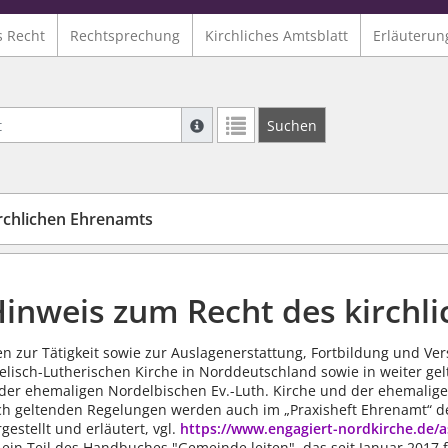
s Recht
Rechtsprechung
Kirchliches Amtsblatt
Erläuterun
Suche mit Platzhalter "*", Bsp. Pfarrer*,
Suchen
Weitere Suchoperatoren finden Sie in un
rchlichen Ehrenamts
inweis zum Recht des kirchl
en zur Tätigkeit sowie zur Auslagenerstattung, Fortbildung und V
elisch-Lutherischen Kirche in Norddeutschland sowie in weiter ge
der ehemaligen Nordelbischen Ev.-Luth. Kirche und der ehemalig
ich geltenden Regelungen werden auch im „Praxisheft Ehrenamt“ de
gestellt und erläutert, vgl.
https://www.engagiert-nordkirche.de/a
ein Teil des Handbuches "Gemeinde leiten", das seit Januar 2017 