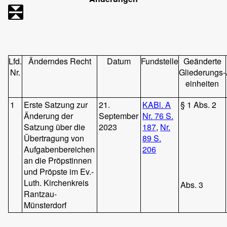
Lfd.
Änderndes Recht
Datum
Fundstelle
Geänderte
Nr.
Gliederungs-
einheiten
1
Erste Satzung zur
21.
KABl. A
§ 1 Abs. 2
Änderung der
September
Nr. 76 S.
Satzung über die
2023
187
,
Nr.
Übertragung von
89 S.
Aufgabenbereichen
206
an die Pröpstinnen
und Pröpste im Ev.-
Luth. Kirchenkreis
Abs. 3
Rantzau-
Münsterdorf