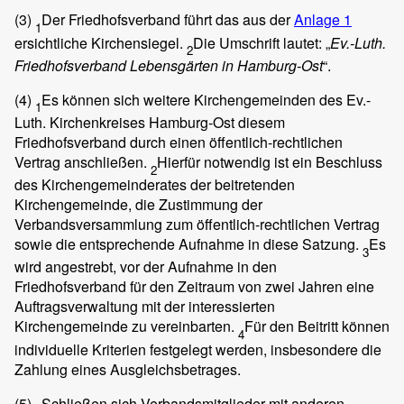
(3)
Der Friedhofsverband führt das aus der
Anlage 1
1
ersichtliche Kirchensiegel.
Die Umschrift lautet: „
Ev.-Luth.
2
Friedhofsverband Lebensgärten in Hamburg-Ost
“.
(4)
Es können sich weitere Kirchengemeinden des Ev.-
1
Luth. Kirchenkreises Hamburg-Ost diesem
Friedhofsverband durch einen öffentlich-rechtlichen
Vertrag anschließen.
Hierfür notwendig ist ein Beschluss
2
des Kirchengemeinderates der beitretenden
Kirchengemeinde, die Zustimmung der
Verbandsversammlung zum öffentlich-rechtlichen Vertrag
sowie die entsprechende Aufnahme in diese Satzung.
Es
3
wird angestrebt, vor der Aufnahme in den
Friedhofsverband für den Zeitraum von zwei Jahren eine
Auftragsverwaltung mit der interessierten
Kirchengemeinde zu vereinbarten.
Für den Beitritt können
4
individuelle Kriterien festgelegt werden, insbesondere die
Zahlung eines Ausgleichsbetrages.
(5)
Schließen sich Verbandsmitglieder mit anderen