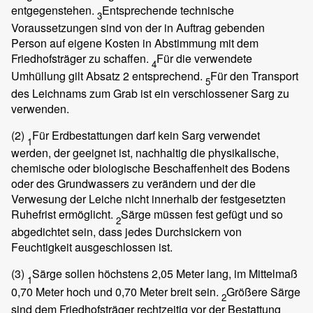
entgegenstehen.
Entsprechende technische
3
Voraussetzungen sind von der in Auftrag gebenden
Person auf eigene Kosten in Abstimmung mit dem
Friedhofsträger zu schaffen.
Für die verwendete
4
Umhüllung gilt Absatz 2 entsprechend.
Für den Transport
5
des Leichnams zum Grab ist ein verschlossener Sarg zu
verwenden.
(2)
Für Erdbestattungen darf kein Sarg verwendet
1
werden, der geeignet ist, nachhaltig die physikalische,
chemische oder biologische Beschaffenheit des Bodens
oder des Grundwassers zu verändern und der die
Verwesung der Leiche nicht innerhalb der festgesetzten
Ruhefrist ermöglicht.
Särge müssen fest gefügt und so
2
abgedichtet sein, dass jedes Durchsickern von
Feuchtigkeit ausgeschlossen ist.
(3)
Särge sollen höchstens 2,05 Meter lang, im Mittelmaß
1
0,70 Meter hoch und 0,70 Meter breit sein.
Größere Särge
2
sind dem Friedhofsträger rechtzeitig vor der Bestattung