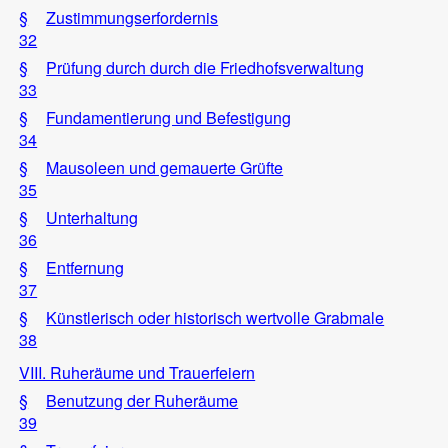
§
Zustimmungserfordernis
32
§
Prüfung durch durch die Friedhofsverwaltung
33
§
Fundamentierung und Befestigung
34
§
Mausoleen und gemauerte Grüfte
35
§
Unterhaltung
36
§
Entfernung
37
§
Künstlerisch oder historisch wertvolle Grabmale
38
VIII. Ruheräume und Trauerfeiern
§
Benutzung der Ruheräume
39