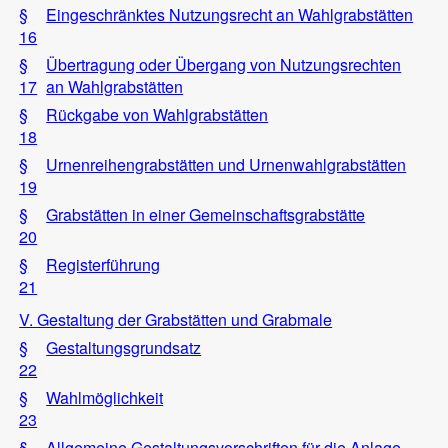
§
Eingeschränktes Nutzungsrecht an Wahlgrabstätten
16
§
Übertragung oder Übergang von Nutzungsrechten
17
an Wahlgrabstätten
§
Rückgabe von Wahlgrabstätten
18
§
Urnenreihengrabstätten und Urnenwahlgrabstätten
19
§
Grabstätten in einer Gemeinschaftsgrabstätte
20
§
Registerführung
21
V. Gestaltung der Grabstätten und Grabmale
§
Gestaltungsgrundsatz
22
§
Wahlmöglichkeit
23
§
Allgemeine Gestaltungsvorschriften für die Anlage