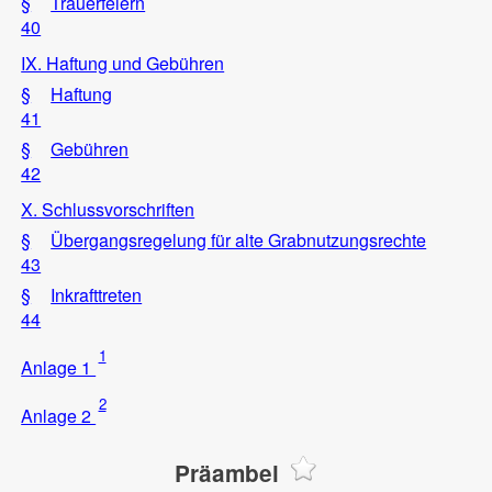
§
Trauerfeiern
40
IX. Haftung und Gebühren
§
Haftung
41
§
Gebühren
42
X. Schlussvorschriften
§
Übergangsregelung für alte Grabnutzungsrechte
43
§
Inkrafttreten
44
1
Anlage 1
2
Anlage 2
Präambel