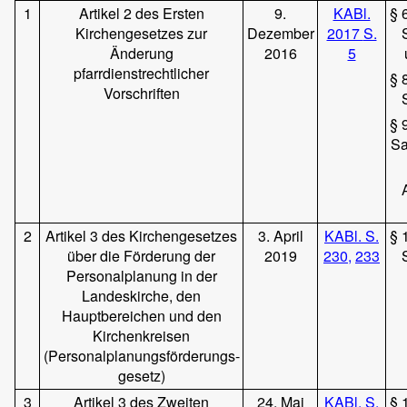
1
Artikel 2 des Ersten
9.
KABl.
§ 
Kirchengesetzes zur
Dezember
2017
S.
Änderung
2016
5
pfarrdienstrechtlicher
§ 
Vorschriften
§ 
Sa
2
Artikel 3 des Kirchengesetzes
3. April
KABl.
S.
§ 
über die Förderung der
2019
230,
233
Personalplanung in der
Landeskirche, den
Hauptbereichen und den
Kirchenkreisen
(Personalplanungsförderungs-
gesetz)
3
Artikel 3 des Zweiten
24. Mai
KABl.
S.
§ 