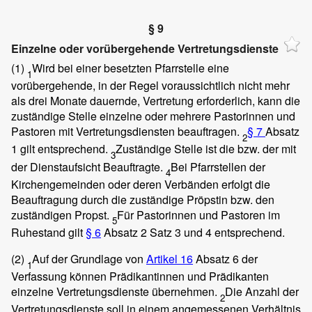
§ 9
Einzelne oder vorübergehende Vertretungsdienste
(1)
Wird bei einer besetzten Pfarrstelle eine
1
vorübergehende, in der Regel voraussichtlich nicht mehr
als drei Monate dauernde, Vertretung erforderlich, kann die
zuständige Stelle einzelne oder mehrere Pastorinnen und
Pastoren mit Vertretungsdiensten beauftragen.
§ 7
Absatz
2
1 gilt entsprechend.
Zuständige Stelle ist die bzw. der mit
3
der Dienstaufsicht Beauftragte.
Bei Pfarrstellen der
4
Kirchengemeinden oder deren Verbänden erfolgt die
Beauftragung durch die zuständige Pröpstin bzw. den
zuständigen Propst.
Für Pastorinnen und Pastoren im
5
Ruhestand gilt
§ 6
Absatz 2 Satz 3 und 4 entsprechend.
(2)
Auf der Grundlage von
Artikel 16
Absatz 6 der
1
Verfassung können Prädikantinnen und Prädikanten
einzelne Vertretungsdienste übernehmen.
Die Anzahl der
2
Vertretungsdienste soll in einem angemessenen Verhältnis