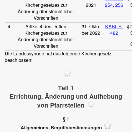
Kirchengesetzes zur
2021
254
,
256
Änderung dienstrechtlicher
Vorschriften
4
Artikel 4 des Dritten
31. Okto-
KABl. S.
§ 
Kirchengesetzes zur
ber 2022
482
Änderung dienstrechtlicher
Vorschriften
Die Landessynode hat das folgende Kirchengesetz
beschlossen:
Teil 1
Errichtung, Änderung und Aufhebung
von Pfarrstellen
§ 1
Allgemeines, Begriffsbestimmungen