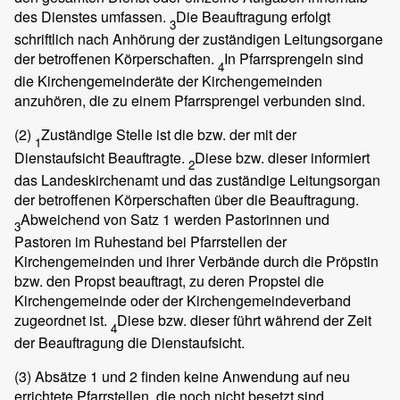
des Dienstes umfassen.
Die Beauftragung erfolgt
3
schriftlich nach Anhörung der zuständigen Leitungsorgane
der betroffenen Körperschaften.
In Pfarrsprengeln sind
4
die Kirchengemeinderäte der Kirchengemeinden
anzuhören, die zu einem Pfarrsprengel verbunden sind.
(2)
Zuständige Stelle ist die bzw. der mit der
1
Dienstaufsicht Beauftragte.
Diese bzw. dieser informiert
2
das Landeskirchenamt und das zuständige Leitungsorgan
der betroffenen Körperschaften über die Beauftragung.
Abweichend von Satz 1 werden Pastorinnen und
3
Pastoren im Ruhestand bei Pfarrstellen der
Kirchengemeinden und ihrer Verbände durch die Pröpstin
bzw. den Propst beauftragt, zu deren Propstei die
Kirchengemeinde oder der Kirchengemeindeverband
zugeordnet ist.
Diese bzw. dieser führt während der Zeit
4
der Beauftragung die Dienstaufsicht.
(3)
Absätze 1 und 2 finden keine Anwendung auf neu
errichtete Pfarrstellen, die noch nicht besetzt sind.